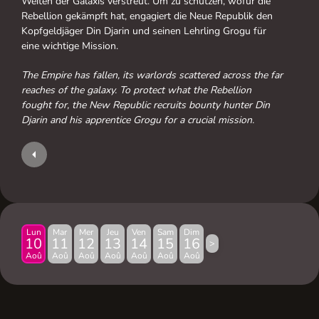
Weiten der Galaxis verstreut. Um zu schützen, wofür die
Rebellion gekämpft hat, engagiert die Neue Republik den
Kopfgeldjäger Din Djarin und seinen Lehrling Grogu für
eine wichtige Mission.
The Empire has fallen, its warlords scattered across the far
reaches of the galaxy. To protect what the Rebellion
fought for, the New Republic recruits bounty hunter Din
Djarin and his apprentice Grogu for a crucial mission.
Lun
Mar
Mer
Jeu
Ven
Sam
Dim
10
11
12
13
14
15
16
>
Aoû
Aoû
Aoû
Aoû
Aoû
Aoû
Aoû