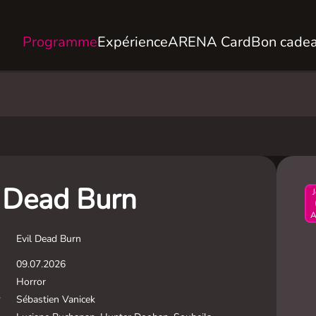
Programme
Expérience
ARENA Card
Bon cade
l Dead Burn
A
Evil Dead Burn
09.07.2026
Horror
Sébastien Vanicek