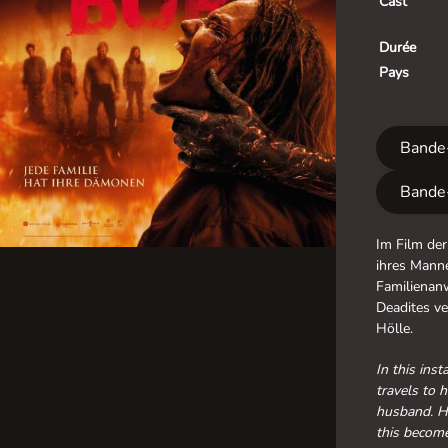
Cast
Durée
Pays
Bande
Bande
Im Film der
ihres Manne
Familienanw
Deadites ve
Hölle.
In this ins
travels to 
husband. Ho
this become