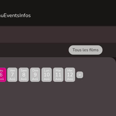
au
Events
Infos
Tous les films
Jeu
Ven
Sam
Dim
Lun
Mar
Mer
6
7
8
9
10
11
12
>
oû
Aoû
Aoû
Aoû
Aoû
Aoû
Aoû