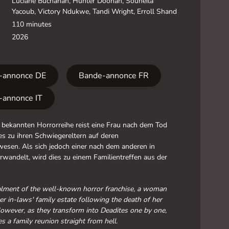
Luciane Buchanan, Hunter Doohan, Souheila
Yacoub, Victory Ndukwe, Tandi Wright, Erroll Shand
110 minutes
2026
-annonce DE
Bande-annonce FR
-annonce IT
 bekannten Horrorreihe reist eine Frau nach dem Tod
s zu ihren Schwiegereltern auf deren
esen. Als sich jedoch einer nach dem anderen in
rwandelt, wird dies zu einem Familientreffen aus der
talment of the well-known horror franchise, a woman
her in-laws' family estate following the death of her
wever, as they transform into Deadites one by one,
s a family reunion straight from hell.