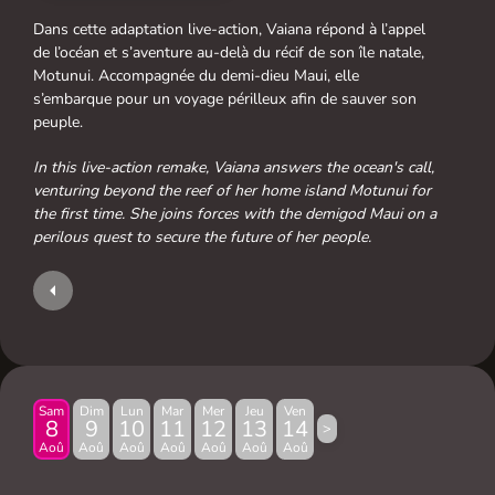
Dans cette adaptation live-action, Vaiana répond à l’appel
de l’océan et s’aventure au-delà du récif de son île natale,
Motunui. Accompagnée du demi-dieu Maui, elle
s’embarque pour un voyage périlleux afin de sauver son
peuple.
In this live-action remake, Vaiana answers the ocean's call,
venturing beyond the reef of her home island Motunui for
the first time. She joins forces with the demigod Maui on a
perilous quest to secure the future of her people.
Sam
Dim
Lun
Mar
Mer
Jeu
Ven
8
9
10
11
12
13
14
>
Aoû
Aoû
Aoû
Aoû
Aoû
Aoû
Aoû