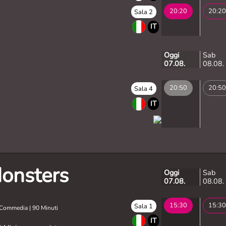
20:20
20:20
Sala 2
IT
Oggi
Sab
07.08.
08.08.
20:50
20:50
Sala 4
IT
onsters
Oggi
Sab
07.08.
08.08.
15:30
15:30
Sala 1
, Commedia
|
90 Minuti
IT