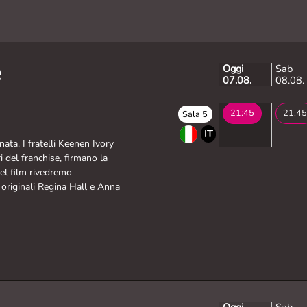
e
Oggi
Sab
07.08.
08.08.
21:45
21:45
Sala 5
IT
nata. I fratelli Keenen Ivory
 del franchise, firmano la
el film rivedremo
originali Regina Hall e Anna
Oggi
Sab