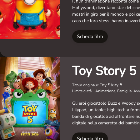
Il film d'animazione racconta come
Hollywood, diventano star del cine
mostri in giro per il mondo e poi ce
caos che loro stessi hanno inavver
Scheda film
Toy Story 5
Toy Story 5
Titolo originale:
Limite d’età:
|
Animazione, Famiglia, Av
Gli eroi giocattolo Buzz e Woody s
Lilypad, un tablet high-tech a forma
banda di giocattoli ad affrontare n
digitale nella cameretta dei bambini
Scheda film