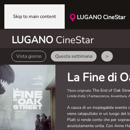
Skip to main content
LUGANO CineStar
LUGANO
CineStar
Vista giorno
Questa settimana
>
La Fine di O
The End of Oak Stre
Titolo originale:
Limite d’età:
|
Fantascienza, Avventura, 
A causa di un inspiegabile evento c
viene catapultato in un luogo del t
Platt si rende conto che per sopra
assolutamente unita. Con Anne H