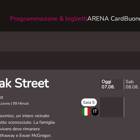
Programmazione & biglietti
ARENA Card
Buono
ak Street
Oggi
Sab
07.08.
08.08.
et
Sala 5
Azione
|
99 Minuti
IT
osmico, un intero vicinato
utto sconosciuto. La famiglia
vvivere deve rimanere
athaway e Ewan McGregor.