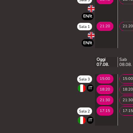
EN/it
21:20
21:20
Sala 1
EN/it
Oggi
Sab
07.08.
08.08.
15:00
15:00
Sala 3
IT
18:20
18:20
21:30
21:30
17:15
17:15
Sala 2
IT