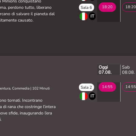
 i Minions conquistano
18:20
18:20
ma, perdono tutto, liberano
Sala 6
rcano di salvare il pianeta dal
IT
titamente causato.
Oggi
Sab
07.08.
08.08.
14:55
14:55
Sala 2
ventura, Commedia
|
102 Minuti
IT
ono tornati. Incontrano
 di rana che costringe l’intera
uove sfide, inaugurando l’era
.