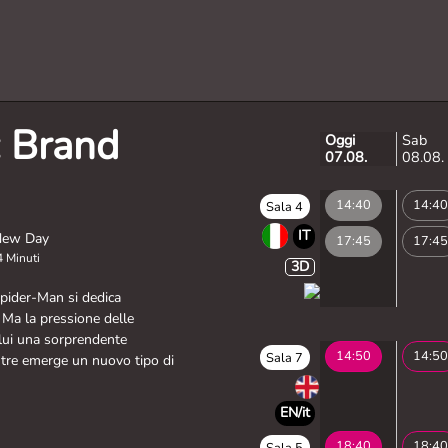
: Brand
Oggi
Sab
07.08.
08.08.
14:40
14:40
Sala 4
IT
New Day
17:45
17:45
 Minuti
3D
pider-Man si dedica
. Ma la pressione delle
 lui una sorprendente
14:50
14:50
Sala 7
ntre emerge un nuovo tipo di
EN/it
18:40
18:40
Sala 5