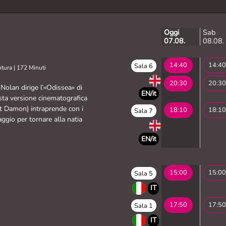
Oggi
Sab
07.08.
08.08.
14:40
14:40
Sala 6
ntura
|
172 Minuti
20:30
20:30
olan dirige l’«Odissea» di
EN/it
sta versione cinematografica
t Damon) intraprende con i
18:10
18:10
Sala 7
ggio per tornare alla natia
EN/it
15:00
15:00
Sala 5
IT
17:50
17:50
Sala 1
IT