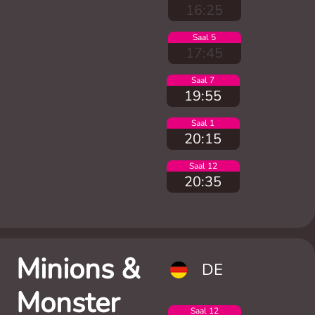
16:25
Saal 5
17:45
Saal 7
19:55
Saal 1
20:15
Saal 12
20:35
Minions &
DE
Monster
Saal 12