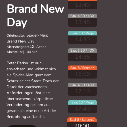
13:40
Brand New
Saal 4 3D / 4DX
Day
13:45
Saal 10 / Mega
Spider-Man:
Originaltitel:
14:30
Brand New Day
Altersfreigabe:
12
|
Action,
Saal 3 3D / 4DX
Abenteuer
|
144 Min.
14:35
Peter Parker ist nun
Saal 8 / ScreenX
erwachsen und widmet sich
16:50
als Spider-Man ganz dem
Schutz seiner Stadt. Doch der
Saal 4 3D / 4DX
Druck der wachsenden
17:10
Anforderungen löst eine
überraschende körperliche
Saal 10 / Mega
Veränderung bei ihm aus –
17:40
gerade als eine neue Art der
Bedrohung auftaucht.
Saal 8 / ScreenX
20:00