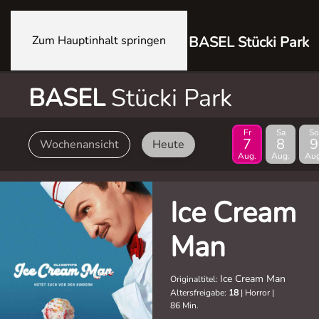
Zum Hauptinhalt springen
BASEL Stücki Park
BASEL
Stücki Park
Fr
Sa
So
7
8
9
Wochenansicht
Heute
Aug.
Aug.
Aug
Ice Cream
Man
Ice Cream Man
Originaltitel:
Altersfreigabe:
18
|
Horror
|
86 Min.