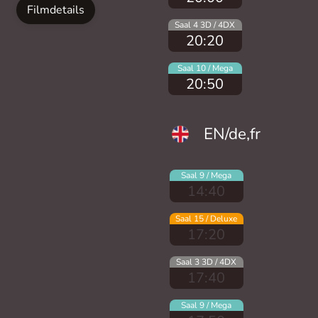
Filmdetails
Saal 4 3D / 4DX
20:20
Saal 10 / Mega
20:50
EN/de,fr
Saal 9 / Mega
14:40
Saal 15 / Deluxe
17:20
Saal 3 3D / 4DX
17:40
Saal 9 / Mega