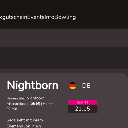
kgutschein
Events
Info
Bowling
Nightborn
DE
Nightborn
Originaltitel:
Saal 11
Altersfreigabe:
16(16)
|
Horror
|
21:15
92 Min.
Saga zieht mit ihrem
Ehemann Jon in ein