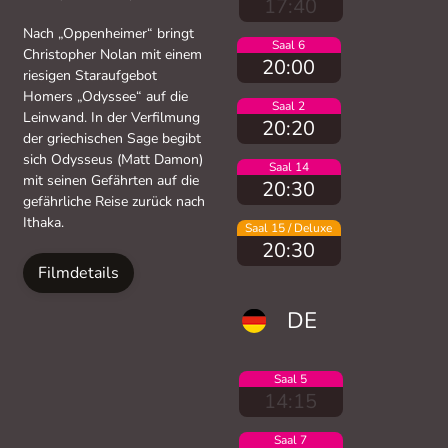
17:40
Nach „Oppenheimer“ bringt
Saal 6
Christopher Nolan mit einem
20:00
riesigen Staraufgebot
Homers „Odyssee“ auf die
Saal 2
Leinwand. In der Verfilmung
20:20
der griechischen Sage begibt
sich Odysseus (Matt Damon)
Saal 14
mit seinen Gefährten auf die
20:30
gefährliche Reise zurück nach
Ithaka.
Saal 15 / Deluxe
20:30
Filmdetails
DE
Saal 5
14:15
Saal 7