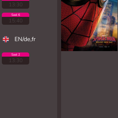
13:30
Saal 6
15:40
EN/de,fr
Saal 2
13:30