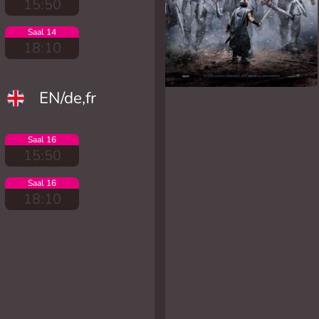
15:50
Saal 14
18:10
EN/de,fr
Saal 16
15:50
Saal 16
18:10