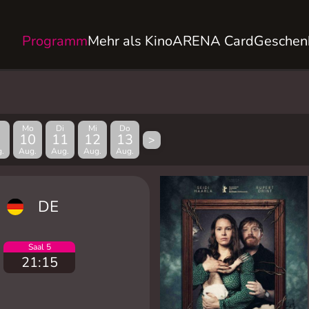
Programm
Mehr als Kino
ARENA Card
Geschen
Mo
Di
Mi
Do
10
11
12
13
>
.
Aug.
Aug.
Aug.
Aug.
DE
Saal 5
21:15