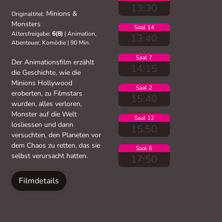
13:30
Minions &
Originaltitel:
Monsters
Saal 14
Altersfreigabe:
6(8)
|
Animation,
13:40
Abenteuer, Komödie
|
90 Min.
Saal 7
Der Animationsfilm erzählt
14:15
die Geschichte, wie die
Minions Hollywood
Saal 2
eroberten, zu Filmstars
15:40
wurden, alles verloren,
Monster auf die Welt
Saal 12
losliessen und dann
15:50
versuchten, den Planeten vor
dem Chaos zu retten, das sie
Saal 6
selbst verursacht hatten.
17:50
Filmdetails