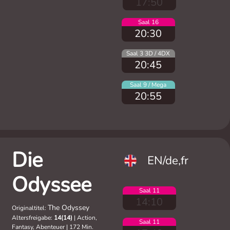
17:50
Saal 16
20:30
Saal 3 3D / 4DX
20:45
Saal 9 / Mega
20:55
Die
EN/de,fr
Odyssee
Saal 11
14:10
The Odyssey
Originaltitel:
Altersfreigabe:
14(14)
|
Action,
Saal 11
Fantasy, Abenteuer
|
172 Min.