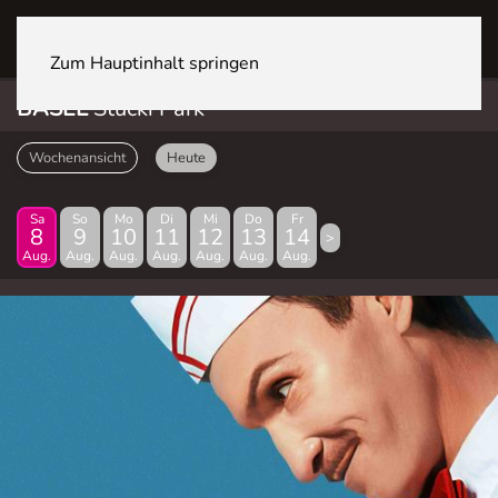
BASEL Stücki Park
Zum Hauptinhalt springen
BASEL
Stücki Park
Wochenansicht
Heute
Sa
So
Mo
Di
Mi
Do
Fr
8
9
10
11
12
13
14
>
Aug.
Aug.
Aug.
Aug.
Aug.
Aug.
Aug.