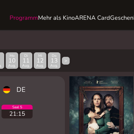
Programm
Mehr als Kino
ARENA Card
Geschen
Mo
Di
Mi
Do
10
11
12
13
>
.
Aug.
Aug.
Aug.
Aug.
DE
Saal 5
21:15