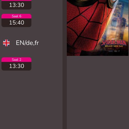
13:30
Saal 6
15:40
EN/de,fr
Saal 2
13:30