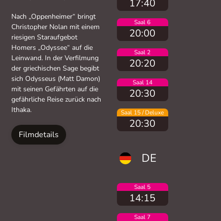
17:40
Nach „Oppenheimer“ bringt
Saal 6
Christopher Nolan mit einem
20:00
riesigen Staraufgebot
Homers „Odyssee“ auf die
Saal 2
Leinwand. In der Verfilmung
20:20
der griechischen Sage begibt
sich Odysseus (Matt Damon)
Saal 14
mit seinen Gefährten auf die
20:30
gefährliche Reise zurück nach
Ithaka.
Saal 15 / Deluxe
20:30
Filmdetails
DE
Saal 5
14:15
Saal 7