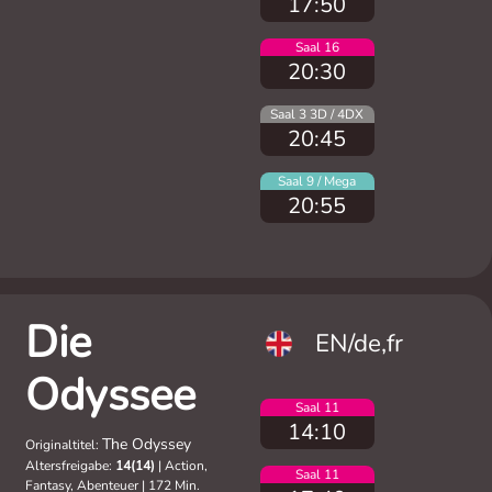
17:50
Saal 16
20:30
Saal 3 3D / 4DX
20:45
Saal 9 / Mega
20:55
Die
EN/de,fr
Odyssee
Saal 11
14:10
The Odyssey
Originaltitel:
Altersfreigabe:
14(14)
|
Action,
Saal 11
Fantasy, Abenteuer
|
172 Min.