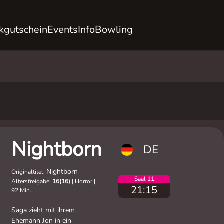
kgutschein
Events
Info
Bowling
Nightborn
DE
Nightborn
Originaltitel:
Saal 11
Altersfreigabe:
16(16)
|
Horror
|
21:15
92 Min.
Saga zieht mit ihrem
Ehemann Jon in ein