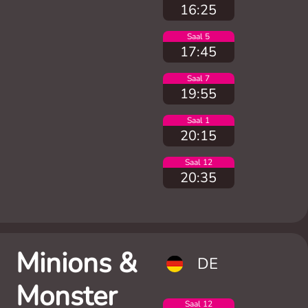
16:25
Saal 5
17:45
Saal 7
19:55
Saal 1
20:15
Saal 12
20:35
Minions &
DE
Monster
Saal 12