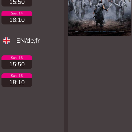
15:50
Saal 14
18:10
EN/de,fr
Saal 16
15:50
Saal 16
18:10