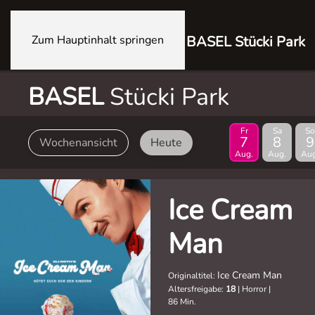
Zum Hauptinhalt springen
BASEL Stücki Park
BASEL
Stücki Park
Fr
Sa
So
7
8
9
Wochenansicht
Heute
Aug.
Aug.
Aug
Ice Cream
Man
Ice Cream Man
Originaltitel:
Altersfreigabe:
18
|
Horror
|
86 Min.