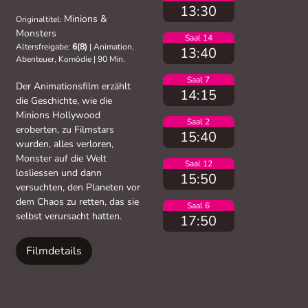
13:30
Minions &
Originaltitel:
Monsters
Saal 14
Altersfreigabe:
6(8)
|
Animation,
13:40
Abenteuer, Komödie
|
90 Min.
Saal 7
Der Animationsfilm erzählt
14:15
die Geschichte, wie die
Minions Hollywood
Saal 2
eroberten, zu Filmstars
15:40
wurden, alles verloren,
Monster auf die Welt
Saal 12
losliessen und dann
15:50
versuchten, den Planeten vor
dem Chaos zu retten, das sie
Saal 6
selbst verursacht hatten.
17:50
Filmdetails