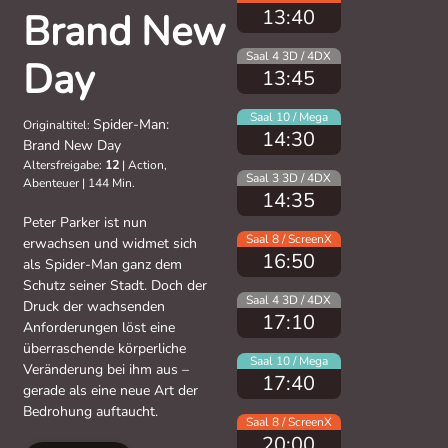
13:40
Brand New
Saal 4 3D / 4DX
Day
13:45
Saal 10 / Mega
Spider-Man:
Originaltitel:
14:30
Brand New Day
Altersfreigabe:
12
|
Action,
Saal 3 3D / 4DX
Abenteuer
|
144 Min.
14:35
Peter Parker ist nun
Saal 8 / ScreenX
erwachsen und widmet sich
16:50
als Spider-Man ganz dem
Schutz seiner Stadt. Doch der
Saal 4 3D / 4DX
Druck der wachsenden
17:10
Anforderungen löst eine
überraschende körperliche
Saal 10 / Mega
Veränderung bei ihm aus –
17:40
gerade als eine neue Art der
Bedrohung auftaucht.
Saal 8 / ScreenX
20:00