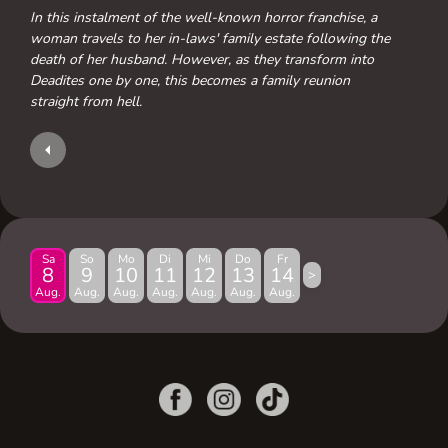
In this instalment of the well-known horror franchise, a
woman travels to her in-laws' family estate following the
death of her husband. However, as they transform into
Deadites one by one, this becomes a family reunion
straight from hell.
Sa
So
Mo
Di
Mi
Do
Fr
8
9
10
11
12
13
14
>
Aug.
Aug.
Aug.
Aug.
Aug.
Aug.
Aug.