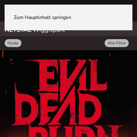
NETSTAL Wiggispark
Zum Hauptinhalt springen
NETSTAL
Wiggispark
Heute
Alle Filme