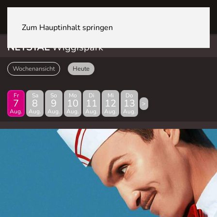
NETSTAL Wiggispark
Zum Hauptinhalt springen
NETSTAL
Wiggispark
Wochenansicht
Heute
Fr
Sa
So
Mo
Di
Mi
Do
7
8
9
10
11
12
13
>
Aug.
Aug.
Aug.
Aug.
Aug.
Aug.
Aug.