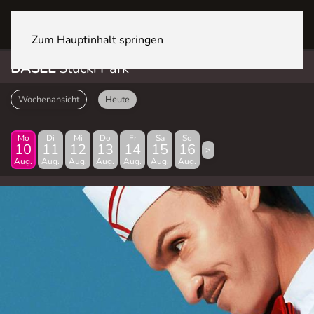
BASEL Stücki Park
Zum Hauptinhalt springen
BASEL
Stücki Park
Wochenansicht
Heute
Mo
Di
Mi
Do
Fr
Sa
So
10
11
12
13
14
15
16
>
Aug.
Aug.
Aug.
Aug.
Aug.
Aug.
Aug.