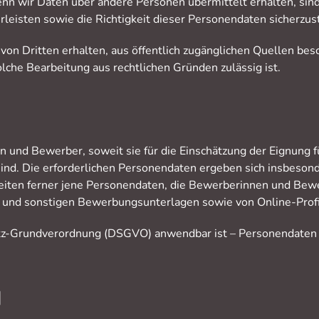
enn wir Daten über andere Personen übermittelt erhalten, sind
eisten sowie die Richtigkeit dieser Personendaten sicherzust
on Dritten erhalten, aus öffentlich zugänglichen Quellen bes
lche Bearbeitung aus rechtlichen Gründen zulässig ist.
nd Bewerber, soweit sie für die Einschätzung der Eignung für
sind. Die erforderlichen Personendaten ergeben sich insbeso
eiten ferner jene Personendaten, die Bewerberinnen und Be
f und sonstigen Bewerbungsunterlagen sowie von Online-Profi
hutz-Grundverordnung (DSGVO) anwendbar ist – Personendate
d