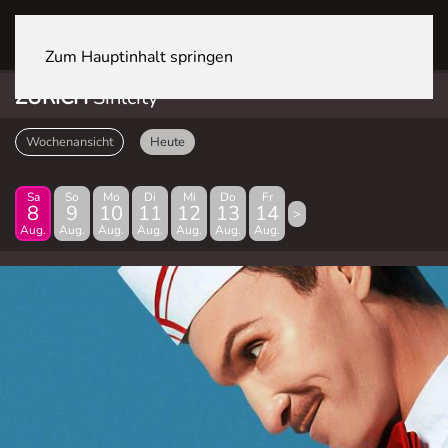
ZÜRICH Sihlcity
Zum Hauptinhalt springen
ZÜRICH
Sihlcity
Wochenansicht
Heute
Sa
So
Mo
Di
Mi
Do
Fr
8
9
10
11
12
13
14
>
Aug.
Aug.
Aug.
Aug.
Aug.
Aug.
Aug.