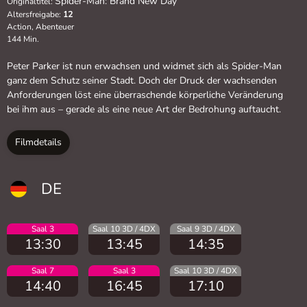
Spider-Man: Brand New Day
Originaltitel:
Altersfreigabe:
12
Action, Abenteuer
144 Min.
Peter Parker ist nun erwachsen und widmet sich als Spider-Man
ganz dem Schutz seiner Stadt. Doch der Druck der wachsenden
Anforderungen löst eine überraschende körperliche Veränderung
bei ihm aus – gerade als eine neue Art der Bedrohung auftaucht.
Filmdetails
DE
Saal 3
Saal 10 3D / 4DX
Saal 9 3D / 4DX
13:30
13:45
14:35
Saal 7
Saal 3
Saal 10 3D / 4DX
14:40
16:45
17:10