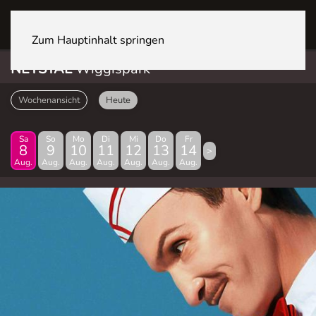
NETSTAL Wiggispark
Zum Hauptinhalt springen
NETSTAL
Wiggispark
Wochenansicht
Heute
Sa
So
Mo
Di
Mi
Do
Fr
8
9
10
11
12
13
14
>
Aug.
Aug.
Aug.
Aug.
Aug.
Aug.
Aug.