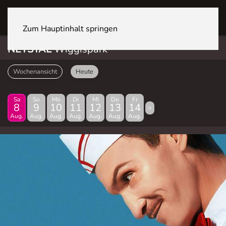
NETSTAL Wiggispark
Zum Hauptinhalt springen
NETSTAL
Wiggispark
Wochenansicht
Heute
Sa
So
Mo
Di
Mi
Do
Fr
8
9
10
11
12
13
14
>
Aug.
Aug.
Aug.
Aug.
Aug.
Aug.
Aug.