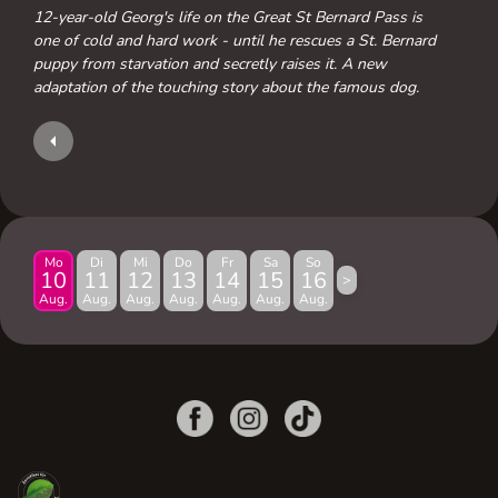
12-year-old Georg's life on the Great St Bernard Pass is
one of cold and hard work - until he rescues a St. Bernard
puppy from starvation and secretly raises it. A new
adaptation of the touching story about the famous dog.
Mo
Di
Mi
Do
Fr
Sa
So
10
11
12
13
14
15
16
>
Aug.
Aug.
Aug.
Aug.
Aug.
Aug.
Aug.