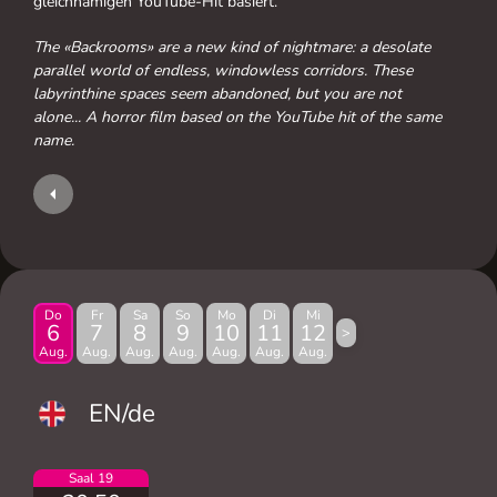
gleichnamigen YouTube-Hit basiert.
The «Backrooms» are a new kind of nightmare: a desolate
parallel world of endless, windowless corridors. These
labyrinthine spaces seem abandoned, but you are not
alone... A horror film based on the YouTube hit of the same
name.
Do
Fr
Sa
So
Mo
Di
Mi
6
7
8
9
10
11
12
>
Aug.
Aug.
Aug.
Aug.
Aug.
Aug.
Aug.
EN/de
Saal 19