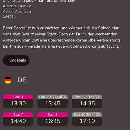
Spider-Man: Brand New Day
Originaltitel:
Altersfreigabe:
12
Action, Abenteuer
144 Min.
Peter Parker ist nun erwachsen und widmet sich als Spider-Man
ganz dem Schutz seiner Stadt. Doch der Druck der wachsenden
Anforderungen löst eine überraschende körperliche Veränderung
bei ihm aus – gerade als eine neue Art der Bedrohung auftaucht.
Filmdetails
DE
Saal 3
Saal 10 3D / 4DX
Saal 9 3D / 4DX
13:30
13:45
14:35
Saal 7
Saal 3
Saal 10 3D / 4DX
14:40
16:45
17:10