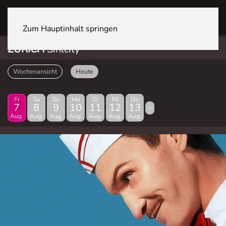
ZÜRICH Sihlcity
Zum Hauptinhalt springen
ZÜRICH
Sihlcity
Wochenansicht
Heute
Fr
Sa
So
Mo
Di
Mi
Do
7
8
9
10
11
12
13
>
Aug.
Aug.
Aug.
Aug.
Aug.
Aug.
Aug.