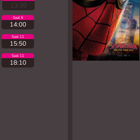
13:30
Saal 6
14:00
Saal 11
15:50
Saal 11
18:10