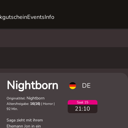
kgutschein
Events
Info
Nightborn
DE
Nightborn
Originaltitel:
Saal 15
Altersfreigabe:
16(16)
|
Horror
|
21:10
92 Min.
Saga zieht mit ihrem
Ehemann Jon in ein