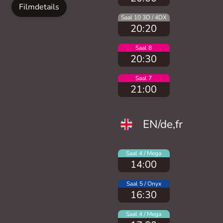
Filmdetails
Saal 10 3D / 4DX
20:20
Saal 8
20:30
Saal 7
21:00
EN/de,fr
Saal 4 / Mega
14:00
Saal 5 / Onyx
16:30
Saal 4 / Mega