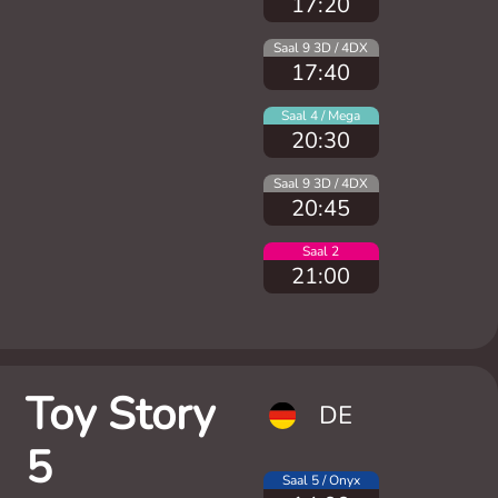
17:20
Saal 9 3D / 4DX
17:40
Saal 4 / Mega
20:30
Saal 9 3D / 4DX
20:45
Saal 2
21:00
Toy Story
DE
5
Saal 5 / Onyx