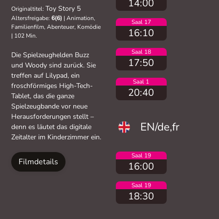
14:00
Toy Story 5
Originaltitel:
Altersfreigabe:
6(6)
|
Animation,
Saal 17
Familienfilm, Abenteuer, Komödie
16:10
|
102 Min.
Saal 18
Die Spielzeughelden Buzz
17:50
und Woody sind zurück. Sie
treffen auf Lilypad, ein
Saal 1
froschförmiges High-Tech-
20:40
Tablet, das die ganze
Spielzeugbande vor neue
Herausforderungen stellt –
EN/de,fr
denn es läutet das digitale
Zeitalter im Kinderzimmer ein.
Saal 19
Filmdetails
16:00
Saal 19
18:30