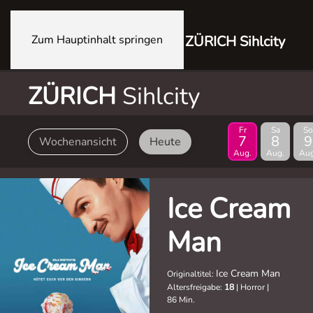
Zum Hauptinhalt springen
ZÜRICH Sihlcity
ZÜRICH
Sihlcity
Fr
Sa
So
7
8
9
Wochenansicht
Heute
Aug.
Aug.
Aug
Ice Cream
Man
Ice Cream Man
Originaltitel:
Altersfreigabe:
18
|
Horror
|
86 Min.