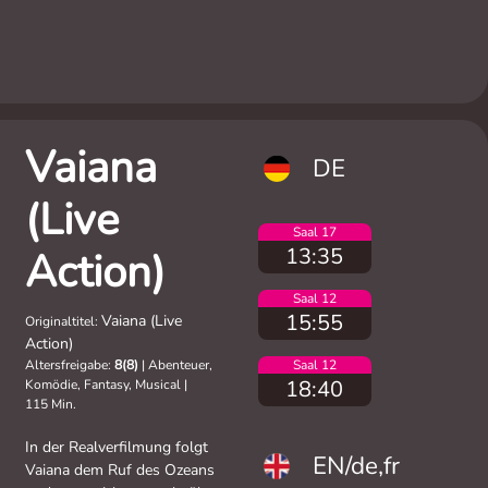
Vaiana
DE
(Live
Saal 17
13:35
Action)
Saal 12
15:55
Vaiana (Live
Originaltitel:
Action)
Altersfreigabe:
8(8)
|
Abenteuer,
Saal 12
18:40
Komödie, Fantasy, Musical
|
115 Min.
In der Realverfilmung folgt
EN/de,fr
Vaiana dem Ruf des Ozeans