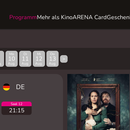
Programm
Mehr als Kino
ARENA Card
Geschen
Mo
Di
Mi
Do
10
11
12
13
>
.
Aug.
Aug.
Aug.
Aug.
DE
Saal 12
21:15