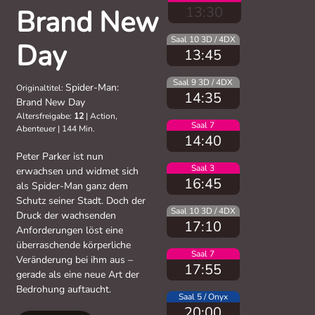
13:30
Brand New
Saal 10 3D / 4DX
Day
13:45
Saal 9 3D / 4DX
Spider-Man:
Originaltitel:
14:35
Brand New Day
Altersfreigabe:
12
|
Action,
Saal 7
Abenteuer
|
144 Min.
14:40
Peter Parker ist nun
Saal 3
erwachsen und widmet sich
16:45
als Spider-Man ganz dem
Schutz seiner Stadt. Doch der
Saal 10 3D / 4DX
Druck der wachsenden
17:10
Anforderungen löst eine
überraschende körperliche
Saal 7
Veränderung bei ihm aus –
17:55
gerade als eine neue Art der
Bedrohung auftaucht.
Saal 5 / Onyx
20:00