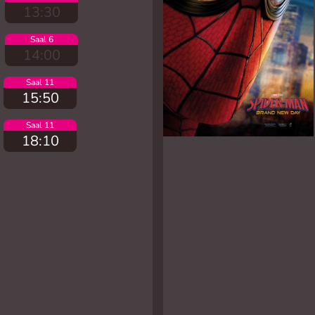
13:30
Saal 6
14:00
Saal 11
15:50
Saal 11
18:10