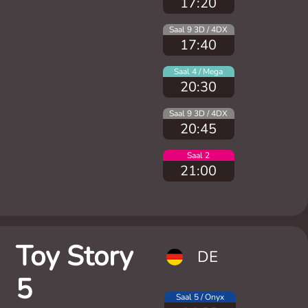
17:20
Saal 9 3D / 4DX
17:40
Saal 4 / Mega
20:30
Saal 9 3D / 4DX
20:45
Saal 2
21:00
Toy Story
DE
5
Saal 5 / Onyx