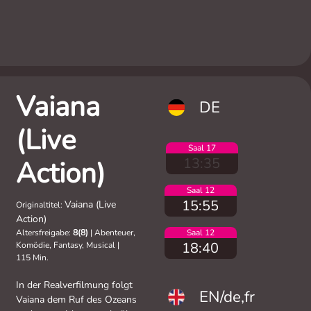
Vaiana
DE
(Live
Saal 17
13:35
Action)
Saal 12
15:55
Vaiana (Live
Originaltitel:
Action)
Altersfreigabe:
8(8)
|
Abenteuer,
Saal 12
18:40
Komödie, Fantasy, Musical
|
115 Min.
In der Realverfilmung folgt
EN/de,fr
Vaiana dem Ruf des Ozeans