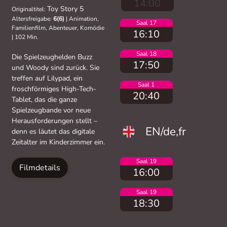
14:00
Toy Story 5
Originaltitel:
Altersfreigabe:
6(6)
|
Animation,
Saal 17
Familienfilm, Abenteuer, Komödie
16:10
|
102 Min.
Saal 18
Die Spielzeughelden Buzz
17:50
und Woody sind zurück. Sie
treffen auf Lilypad, ein
Saal 1
froschförmiges High-Tech-
20:40
Tablet, das die ganze
Spielzeugbande vor neue
Herausforderungen stellt –
EN/de,fr
denn es läutet das digitale
Zeitalter im Kinderzimmer ein.
Saal 19
Filmdetails
16:00
Saal 19
18:30