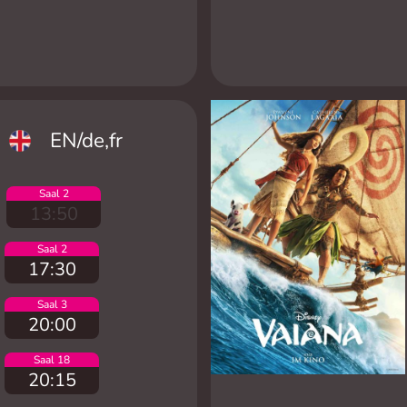
EN/de,fr
Saal 2
13:50
Saal 2
17:30
Saal 3
20:00
Saal 18
20:15