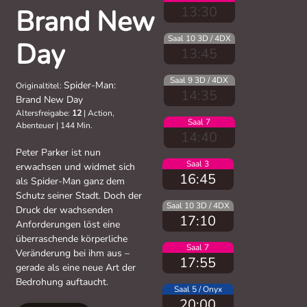
13:30
Brand New
Saal 10 3D / 4DX
Day
13:45
Saal 9 3D / 4DX
Spider-Man:
Originaltitel:
14:35
Brand New Day
Altersfreigabe:
12
|
Action,
Saal 7
Abenteuer
|
144 Min.
14:40
Peter Parker ist nun
Saal 3
erwachsen und widmet sich
16:45
als Spider-Man ganz dem
Schutz seiner Stadt. Doch der
Saal 10 3D / 4DX
Druck der wachsenden
17:10
Anforderungen löst eine
überraschende körperliche
Saal 7
Veränderung bei ihm aus –
17:55
gerade als eine neue Art der
Bedrohung auftaucht.
Saal 5 / Onyx
20:00