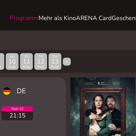
Programm
Mehr als Kino
ARENA Card
Geschen
Mo
Di
Mi
Do
10
11
12
13
>
.
Aug.
Aug.
Aug.
Aug.
DE
Saal 12
21:15