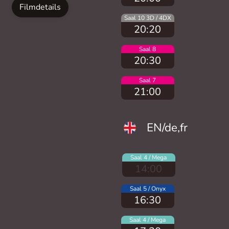
Filmdetails
Saal 10 3D / 4DX
20:20
Saal 8
20:30
Saal 7
21:00
EN/de,fr
Saal 4 / Mega
14:00
Saal 5 / Onyx
16:30
Saal 4 / Mega