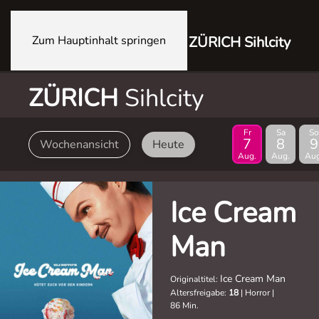
Zum Hauptinhalt springen
ZÜRICH Sihlcity
ZÜRICH
Sihlcity
Fr
Sa
So
7
8
9
Wochenansicht
Heute
Aug.
Aug.
Aug
Ice Cream
Man
Ice Cream Man
Originaltitel:
Altersfreigabe:
18
|
Horror
|
86 Min.