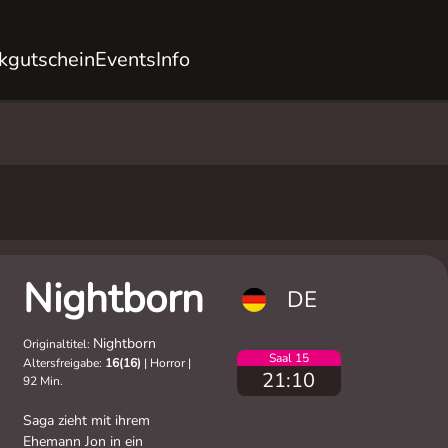
kgutschein
Events
Info
Nightborn
DE
Nightborn
Originaltitel:
Saal 15
Altersfreigabe:
16(16)
|
Horror
|
21:10
92 Min.
Saga zieht mit ihrem
Ehemann Jon in ein