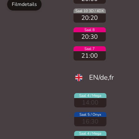
Filmdetails
Saal 10 3D / 4DX
20:20
Saal 8
20:30
Saal 7
21:00
EN/de,fr
Saal 4 / Mega
14:00
Saal 5 / Onyx
16:30
Saal 4 / Mega