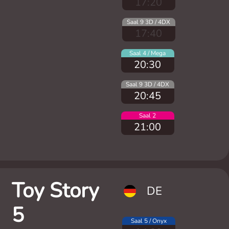
17:20
Saal 9 3D / 4DX
17:40
Saal 4 / Mega
20:30
Saal 9 3D / 4DX
20:45
Saal 2
21:00
Toy Story
DE
5
Saal 5 / Onyx