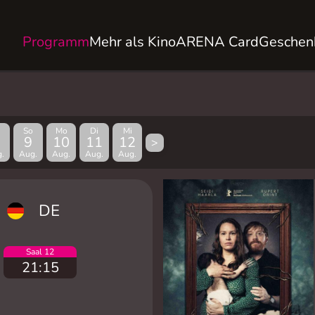
Programm
Mehr als Kino
ARENA Card
Geschen
So
Mo
Di
Mi
9
10
11
12
>
.
Aug.
Aug.
Aug.
Aug.
DE
Saal 12
21:15