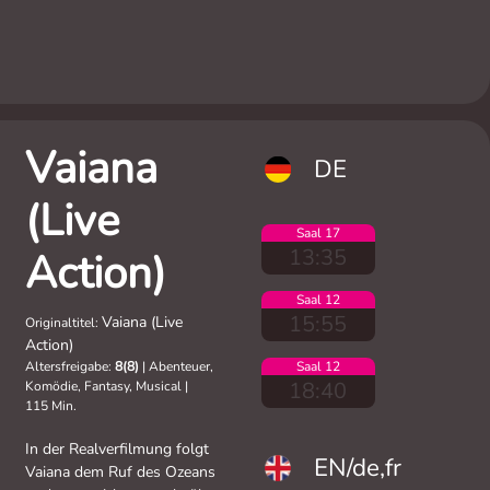
Vaiana
DE
(Live
Saal 17
13:35
Action)
Saal 12
15:55
Vaiana (Live
Originaltitel:
Action)
Altersfreigabe:
8(8)
|
Abenteuer,
Saal 12
18:40
Komödie, Fantasy, Musical
|
115 Min.
In der Realverfilmung folgt
EN/de,fr
Vaiana dem Ruf des Ozeans