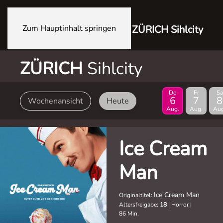
Zum Hauptinhalt springen
ZÜRICH Sihlcity
ZÜRICH
Sihlcity
Do
Fr
Sa
6
7
8
Wochenansicht
Heute
Aug.
Aug.
Aug
Ice Cream
Man
Ice Cream Man
Originaltitel:
Altersfreigabe:
18
|
Horror
|
86 Min.