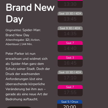
13:30
Brand New
Saal 10 3D / 4DX
Day
13:45
Saal 9 3D / 4DX
Spider-Man:
Originaltitel:
14:35
Brand New Day
Altersfreigabe:
12
|
Action,
Saal 7
Abenteuer
|
144 Min.
14:40
Peter Parker ist nun
Saal 3
erwachsen und widmet sich
16:45
als Spider-Man ganz dem
Schutz seiner Stadt. Doch der
Saal 10 3D / 4DX
Druck der wachsenden
17:10
Anforderungen löst eine
überraschende körperliche
Saal 7
Veränderung bei ihm aus –
17:55
gerade als eine neue Art der
Bedrohung auftaucht.
Saal 5 / Onyx
20:00