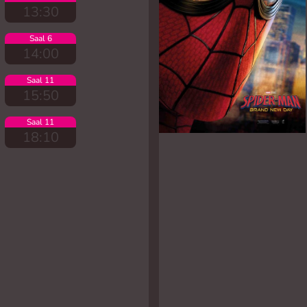
13:30
Saal 6
14:00
Saal 11
15:50
Saal 11
18:10