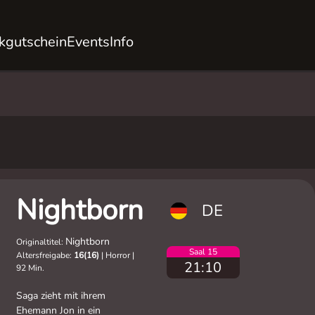
kgutschein
Events
Info
Nightborn
DE
Nightborn
Originaltitel:
Saal 15
Altersfreigabe:
16(16)
|
Horror
|
21:10
92 Min.
Saga zieht mit ihrem
Ehemann Jon in ein