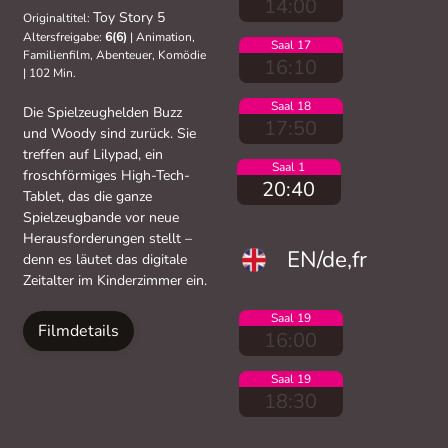
14:00
Toy Story 5
Originaltitel:
Altersfreigabe:
6(6)
|
Animation,
Saal 17
Familienfilm, Abenteuer, Komödie
16:10
|
102 Min.
Saal 18
Die Spielzeughelden Buzz
17:50
und Woody sind zurück. Sie
treffen auf Lilypad, ein
Saal 1
froschförmiges High-Tech-
20:40
Tablet, das die ganze
Spielzeugbande vor neue
Herausforderungen stellt –
EN/de,fr
denn es läutet das digitale
Zeitalter im Kinderzimmer ein.
Saal 19
Filmdetails
16:00
Saal 19
18:30