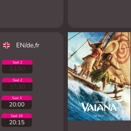
EN/de,fr
Saal 2
13:50
Saal 2
17:30
Saal 3
20:00
Saal 18
20:15