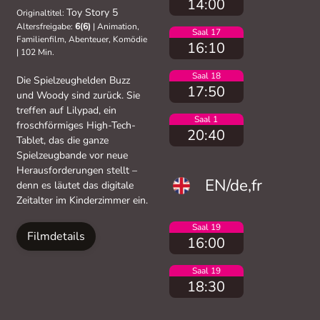
14:00
Toy Story 5
Originaltitel:
Altersfreigabe:
6(6)
|
Animation,
Saal 17
Familienfilm, Abenteuer, Komödie
16:10
|
102 Min.
Saal 18
Die Spielzeughelden Buzz
17:50
und Woody sind zurück. Sie
treffen auf Lilypad, ein
Saal 1
froschförmiges High-Tech-
20:40
Tablet, das die ganze
Spielzeugbande vor neue
Herausforderungen stellt –
EN/de,fr
denn es läutet das digitale
Zeitalter im Kinderzimmer ein.
Saal 19
Filmdetails
16:00
Saal 19
18:30