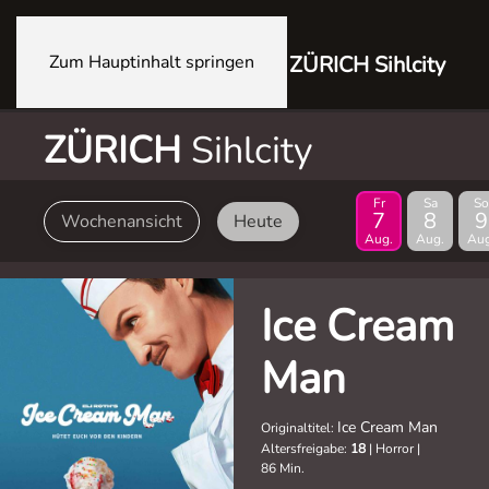
Zum Hauptinhalt springen
ZÜRICH Sihlcity
ZÜRICH
Sihlcity
Fr
Sa
So
7
8
9
Wochenansicht
Heute
Aug.
Aug.
Aug
Ice Cream
Man
Ice Cream Man
Originaltitel:
Altersfreigabe:
18
|
Horror
|
86 Min.