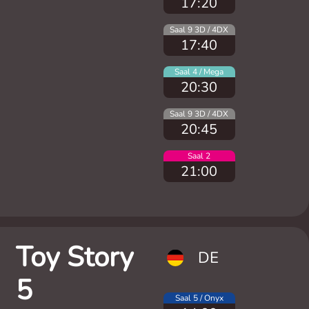
17:20
Saal 9 3D / 4DX
17:40
Saal 4 / Mega
20:30
Saal 9 3D / 4DX
20:45
Saal 2
21:00
Toy Story
DE
5
Saal 5 / Onyx