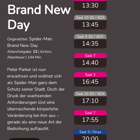
13:30
Brand New
Saal 10 3D / 4DX
Day
13:45
Saal 9 3D / 4DX
Spider-Man:
Originaltitel:
14:35
Brand New Day
Altersfreigabe:
12
|
Action,
Saal 7
Abenteuer
|
144 Min.
14:40
Peter Parker ist nun
Saal 3
erwachsen und widmet sich
16:45
als Spider-Man ganz dem
Schutz seiner Stadt. Doch der
Saal 10 3D / 4DX
Druck der wachsenden
17:10
Anforderungen löst eine
überraschende körperliche
Saal 7
Veränderung bei ihm aus –
17:55
gerade als eine neue Art der
Bedrohung auftaucht.
Saal 5 / Onyx
20:00