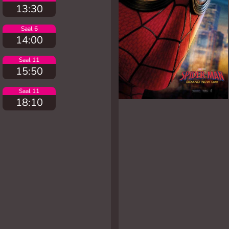
13:30
Saal 6
14:00
Saal 11
15:50
Saal 11
18:10