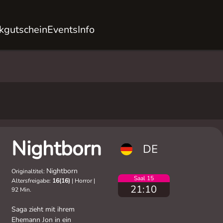
kgutschein
Events
Info
Nightborn
DE
Nightborn
Originaltitel:
Saal 15
Altersfreigabe:
16(16)
|
Horror
|
21:10
92 Min.
Saga zieht mit ihrem
Ehemann Jon in ein