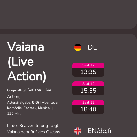
Vaiana
DE
(Live
Saal 17
13:35
Action)
Saal 12
15:55
Vaiana (Live
Originaltitel:
Action)
Altersfreigabe:
8(8)
|
Abenteuer,
Saal 12
18:40
Komödie, Fantasy, Musical
|
115 Min.
In der Realverfilmung folgt
EN/de,fr
Vaiana dem Ruf des Ozeans