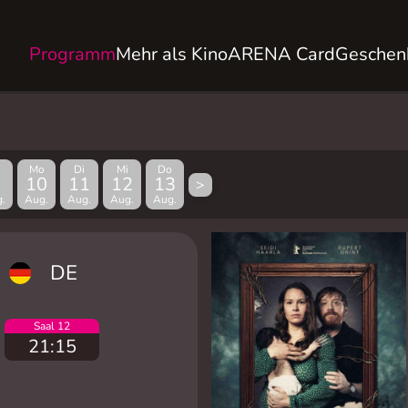
Programm
Mehr als Kino
ARENA Card
Geschen
Mo
Di
Mi
Do
10
11
12
13
>
.
Aug.
Aug.
Aug.
Aug.
DE
Saal 12
21:15