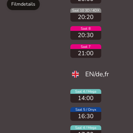
Filmdetails
Saal 10 3D / 4DX
20:20
Saal 8
20:30
Saal 7
21:00
EN/de,fr
Saal 4 / Mega
14:00
Saal 5 / Onyx
16:30
Saal 4 / Mega