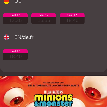
DE
Saal 17
Saal 12
Saal 12
13:35
15:55
18:40
EN/de,fr
Saal 17
18:40