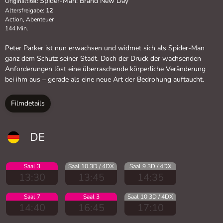
Spider-Man: Brand New Day
Originaltitel:
Altersfreigabe:
12
Action, Abenteuer
144 Min.
Peter Parker ist nun erwachsen und widmet sich als Spider-Man
ganz dem Schutz seiner Stadt. Doch der Druck der wachsenden
Anforderungen löst eine überraschende körperliche Veränderung
bei ihm aus – gerade als eine neue Art der Bedrohung auftaucht.
Filmdetails
DE
Saal 3
Saal 10 3D / 4DX
Saal 9 3D / 4DX
13:30
13:45
14:35
Saal 7
Saal 3
Saal 10 3D / 4DX
14:40
16:45
17:10