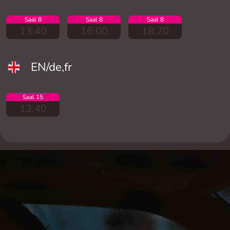
Saal 8
Saal 8
Saal 8
13:40
16:00
18:20
EN/de,fr
Saal 15
13:40