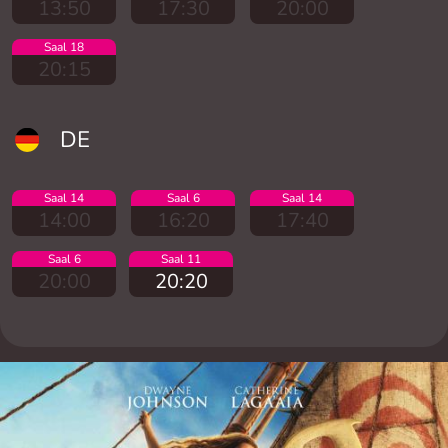
13:50
17:30
20:00
Saal 18
20:15
DE
Saal 14
Saal 6
Saal 14
14:00
16:20
17:40
Saal 6
Saal 11
20:00
20:20