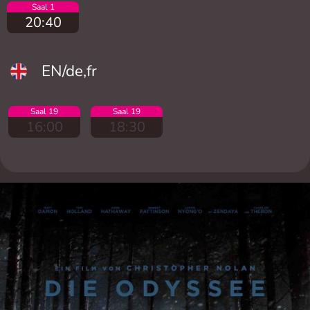
Saal 1
20:40
EN/de,fr
Saal 19
Saal 19
16:00
18:30