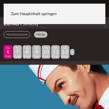
ZÜRICH Sihlcity
Zum Hauptinhalt springen
ZÜRICH
Sihlcity
Wochenansicht
Heute
Do
Fr
Sa
So
Mo
Di
Mi
6
7
8
9
10
11
12
>
Aug.
Aug.
Aug.
Aug.
Aug.
Aug.
Aug.