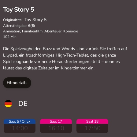
Toy Story 5
Toy Story 5
Originaltitel:
Altersfreigabe:
6(6)
Animation, Familienfilm, Abenteuer, Komödie
102 Min.
Die Spielzeughelden Buzz und Woody sind zurück. Sie treffen auf
Lilypad, ein froschförmiges High-Tech-Tablet, das die ganze
Spielzeugbande vor neue Herausforderungen stellt – denn es
läutet das digitale Zeitalter im Kinderzimmer ein.
Filmdetails
DE
Saal 5 / Onyx
Saal 17
Saal 18
14:00
16:10
17:50