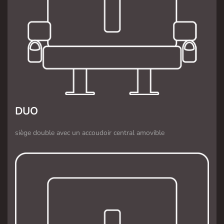
DUO
siège double avec un accoudoir central amovible