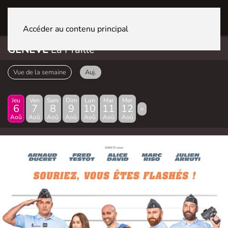
GENÈVE La Praille
Accéder au contenu principal
GENÈVE
La Praille
Vue de la semaine
Auj.
Jeu
Ven
Sam
Dim
Lun
Mar
Mer
6
7
8
9
10
11
12
>
Aoû
Aoû
Aoû
Aoû
Aoû
Aoû
Aoû