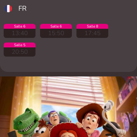
FR
Salle 6
Salle 6
Salle 8
13:40
15:50
17:45
Salle 5
20:50