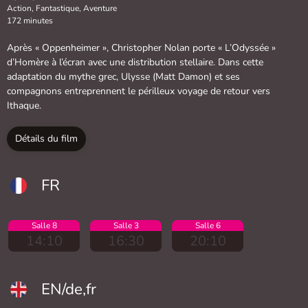
Action, Fantastique, Aventure
172 minutes
Après « Oppenheimer », Christopher Nolan porte « L’Odyssée »
d’Homère à l’écran avec une distribution stellaire. Dans cette
adaptation du mythe grec, Ulysse (Matt Damon) et ses
compagnons entreprennent le périlleux voyage de retour vers
Ithaque.
Détails du film
FR
Salle 8
Salle 3
Salle 6
14:10
16:30
20:10
EN/de,fr