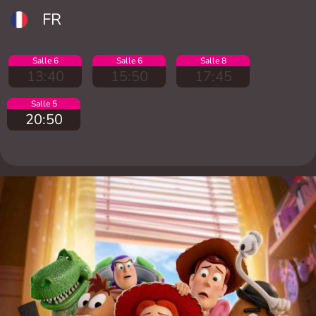
FR
Salle 6
Salle 6
Salle 8
13:40
15:50
17:45
Salle 5
20:50