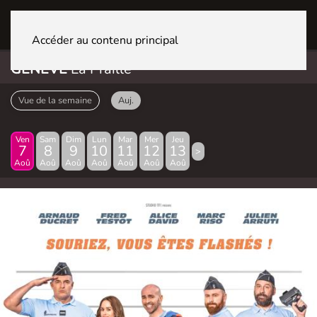
GENÈVE La Praille
Accéder au contenu principal
GENÈVE
La Praille
Vue de la semaine
Auj.
Ven
Sam
Dim
Lun
Mar
Mer
Jeu
7
8
9
10
11
12
13
>
Aoû
Aoû
Aoû
Aoû
Aoû
Aoû
Aoû