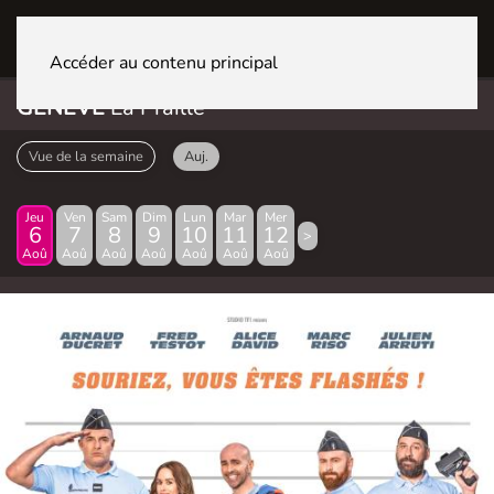
GENÈVE La Praille
Accéder au contenu principal
GENÈVE
La Praille
Vue de la semaine
Auj.
Jeu
Ven
Sam
Dim
Lun
Mar
Mer
6
7
8
9
10
11
12
>
Aoû
Aoû
Aoû
Aoû
Aoû
Aoû
Aoû