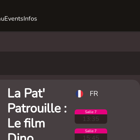
au
Events
Infos
La Pat'
FR
Patrouille :
Salle 7
13:35
Le film
Salle 7
Dino
15:45