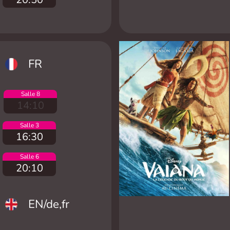
FR
Salle 8
14:10
Salle 3
16:30
Salle 6
20:10
EN/de,fr