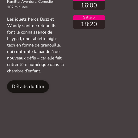
Famille, Aventure, Comédie
|
16:00
102 minutes
Salle 5
Les jouets héros Buzz et
18:20
Woody sont de retour. Ils
font la connaissance de
Lilypad, une tablette high-
tech en forme de grenouille,
qui confronte la bande à de
nouveaux défis – car elle fait
entrer l’ère numérique dans la
chambre d’enfant.
Détails du film