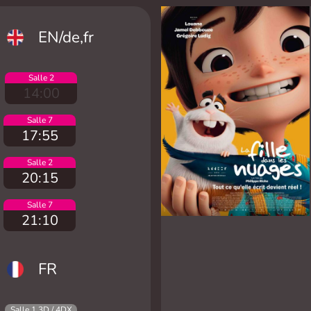
EN/de,fr
Salle 2
14:00
Salle 7
17:55
Salle 2
20:15
Salle 7
21:10
FR
Salle 1 3D / 4DX