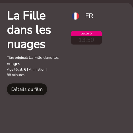
La Fille
FR
dans les
Salle 5
13:50
nuages
La Fille dans les
Titre original:
nuages
Age légal:
6
|
Animation
|
88 minutes
Détails du film