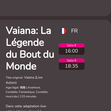
Vaiana: La
FR
Légende
Salle 9
16:00
du Bout du
Salle 9
Monde
18:35
Vaiana (Live
Titre original:
Action)
Age légal:
8(8)
|
Aventure,
Comédie, Fantastique, Comédie
musicale
|
115 minutes
Dans cette adaptation live-