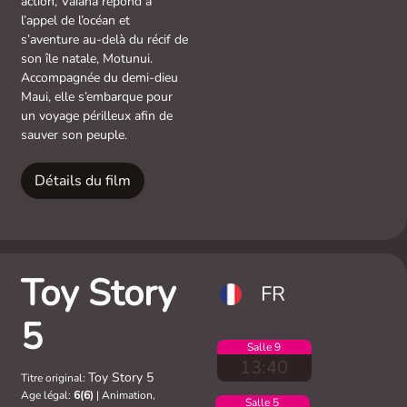
action, Vaiana répond à
l’appel de l’océan et
s’aventure au-delà du récif de
son île natale, Motunui.
Accompagnée du demi-dieu
Maui, elle s’embarque pour
un voyage périlleux afin de
sauver son peuple.
Détails du film
Toy Story
FR
5
Salle 9
13:40
Toy Story 5
Titre original:
Age légal:
6(6)
|
Animation,
Salle 5