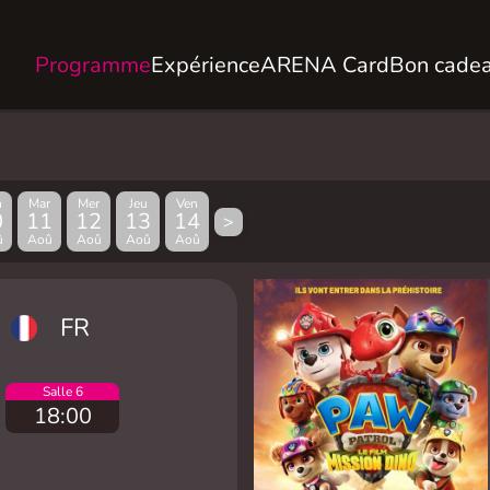
Programme
Expérience
ARENA Card
Bon cade
n
Mar
Mer
Jeu
Ven
0
11
12
13
14
>
û
Aoû
Aoû
Aoû
Aoû
FR
Salle 6
18:00