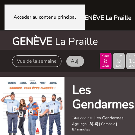
Accéder au contenu principal
GENÈVE La Praille
GENÈVE
La Praille
Sam
Dim
Lu
8
9
1
Vue de la semaine
Auj.
Aoû
Aoû
Ao
Les
Gendarmes
Les Gendarmes
Titre original:
Age légal:
8(10)
|
Comédie
|
87 minutes