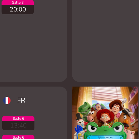
Salle 8
20:00
FR
Salle 6
13:40
Salle 6