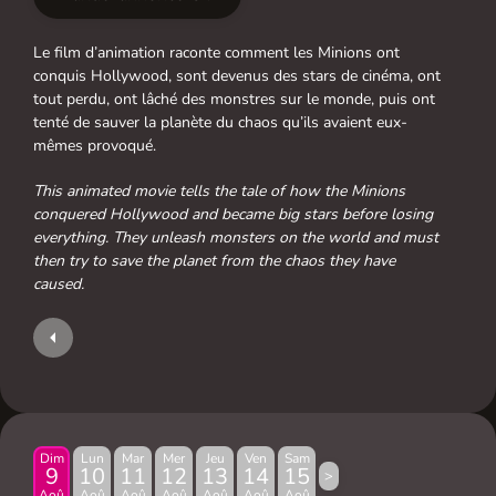
Le film d’animation raconte comment les Minions ont
conquis Hollywood, sont devenus des stars de cinéma, ont
tout perdu, ont lâché des monstres sur le monde, puis ont
tenté de sauver la planète du chaos qu’ils avaient eux-
mêmes provoqué.
This animated movie tells the tale of how the Minions
conquered Hollywood and became big stars before losing
everything. They unleash monsters on the world and must
then try to save the planet from the chaos they have
caused.
Dim
Lun
Mar
Mer
Jeu
Ven
Sam
9
10
11
12
13
14
15
>
Aoû
Aoû
Aoû
Aoû
Aoû
Aoû
Aoû