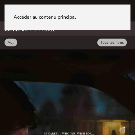
GENÈVE La Praille
Accéder au contenu principal
GENÈVE
La Praille
Auj.
Tous les films