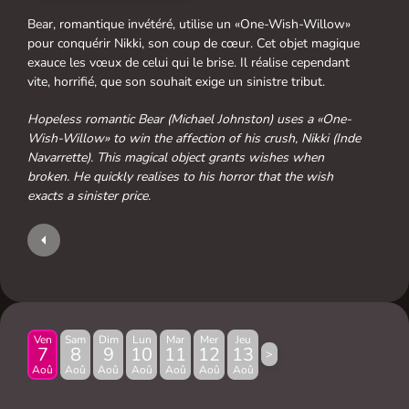
Bear, romantique invétéré, utilise un «One-Wish-Willow»
pour conquérir Nikki, son coup de cœur. Cet objet magique
exauce les vœux de celui qui le brise. Il réalise cependant
vite, horrifié, que son souhait exige un sinistre tribut.
Hopeless romantic Bear (Michael Johnston) uses a «One-
Wish-Willow» to win the affection of his crush, Nikki (Inde
Navarrette). This magical object grants wishes when
broken. He quickly realises to his horror that the wish
exacts a sinister price.
Ven
Sam
Dim
Lun
Mar
Mer
Jeu
7
8
9
10
11
12
13
>
Aoû
Aoû
Aoû
Aoû
Aoû
Aoû
Aoû